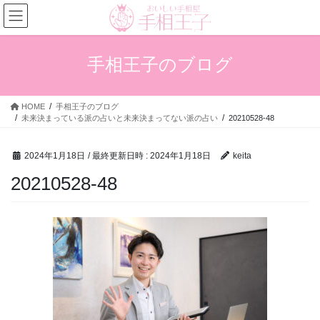
コ
ナ
ン
ビ
テ
ゲ
ン
ー
手相王子のブログ
ツ
シ
へ
ョ
ス
ン
HOME
手相王子のブログ
キ
に
未来決まっている派の占いと未来決まってない派の占い
20210528-48
ッ
移
プ
動
2024年1月18日
/ 最終更新日時 :
2024年1月18日
keita
20210528-48