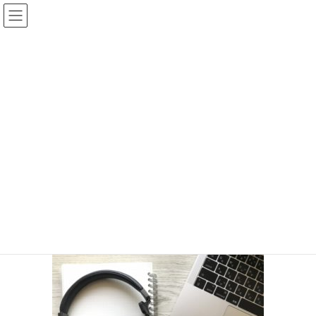
コ
ナ
ン
ビ
テ
ゲ
ン
ー
手相王子のブログ
ツ
シ
へ
ョ
ス
ン
HOME
手相王子のブログ
キ
に
オンライン鑑定時、別にビデオ通話にしなくても大丈夫です。
ッ
移
8837afb508f62f4d351dc13cf7c1b58b_s
プ
動
2020年4月13日
/ 最終更新日時 :
2020年4月13日
keita
8837afb508f62f4d351dc13cf7c1b58b
_s