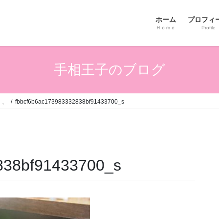
ホーム
プロフィ
Ｈｏｍｅ
Profile
手相王子のブログ
、、
fbbcf6b6ac173983332838bf91433700_s
838bf91433700_s