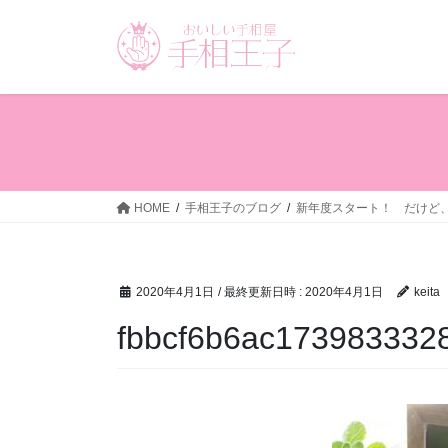
コ
ナ
ン
ビ
テ
ゲ
ン
ー
ツ
シ
へ
ョ
ス
ン
キ
に
ッ
移
HOME
手相王子のブログ
新年度スタート！ だけど
プ
動
2020年4月1日
/ 最終更新日時 :
2020年4月1日
keita
fbbcf6b6ac173983332