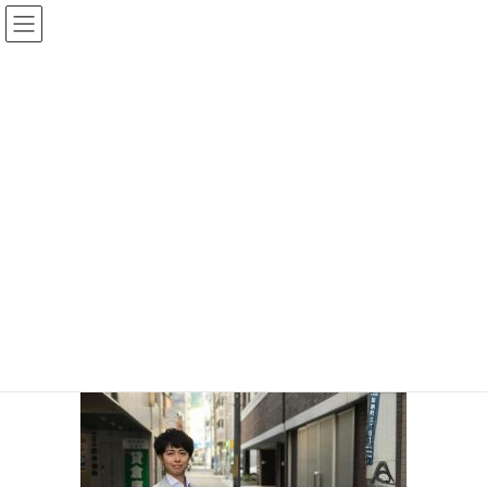
コ
ナ
ン
ビ
テ
ゲ
ン
ー
手相王子のブログ
ツ
シ
へ
ョ
ス
ン
HOME
手相王子のブログ
キ
に
北野ホテルのナイトデザートブッフェに行きませんか？【満員御礼】
ッ
移
22656578_1447489428692016_281919747_n
プ
動
2017年10月19日
/ 最終更新日時 :
2017年10月19日
keita
22656578_1447489428692016_281
919747_n