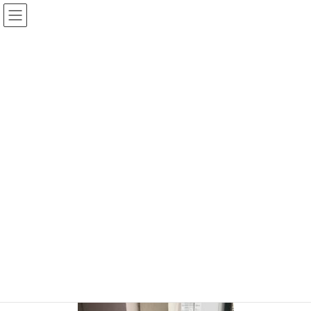
コ
ナ
ン
ビ
テ
ゲ
ン
ー
手相王子のブログ
ツ
シ
へ
ョ
ス
ン
HOME
手相王子のブログ
キ
に
もはやアートの激ウマつけ麺のお店（祇園ダックヌードルさん）
ッ
移
104431811_3131902806875066_6539953210021570508_n
プ
動
2020年6月30日
/ 最終更新日時 :
2020年6月30日
keita
104431811_3131902806875066_653
9953210021570508_n