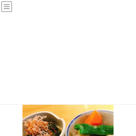
コ
ナ
ン
ビ
テ
ゲ
ン
ー
手相王子のブログ
ツ
シ
へ
ョ
ス
ン
HOME
手相王子のブログ
ちょっとの贅沢価格でめっちゃ豪華なお昼ごはん
キ
に
43191770_1929699240428768_8053806838191226880_n
ッ
移
プ
動
2018年10月4日
/ 最終更新日時 :
2018年10月4日
keita
43191770_1929699240428768_805
3806838191226880_n