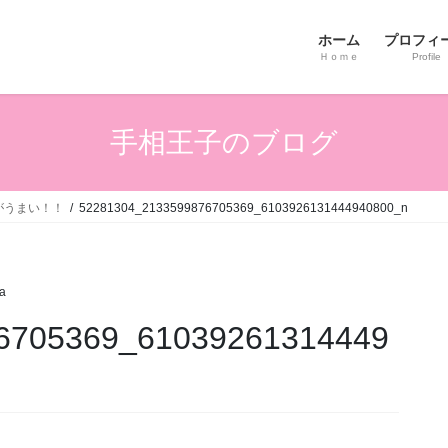
ホーム
プロフィ
Ｈｏｍｅ
Profile
手相王子のブログ
がうまい！！
52281304_2133599876705369_6103926131444940800_n
ta
6705369_61039261314449