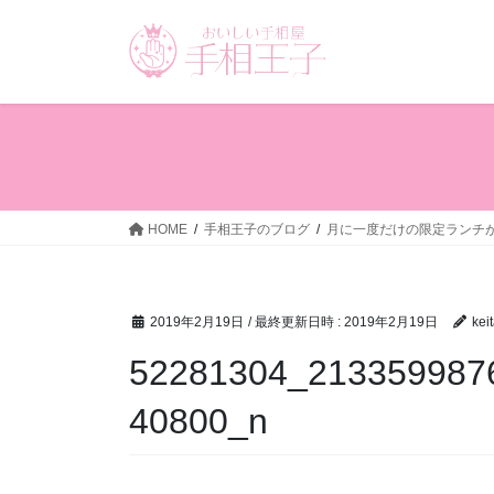
コ
ナ
ン
ビ
テ
ゲ
ン
ー
ツ
シ
へ
ョ
ス
ン
キ
に
ッ
移
HOME
手相王子のブログ
月に一度だけの限定ランチ
プ
動
2019年2月19日
/ 最終更新日時 :
2019年2月19日
kei
52281304_213359987
40800_n