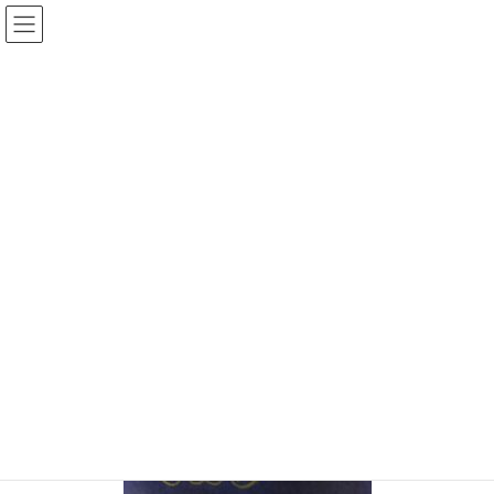
コ
ナ
ン
ビ
テ
ゲ
ン
ー
手相王子のブログ
ツ
シ
へ
ョ
ス
ン
HOME
手相王子のブログ
キ
に
めちゃうまベビーカステラが京都で食べれる！～青いレンガ～
ッ
移
31531127_1713965588668802_4133091232744210432_n
プ
動
2018年4月30日
/ 最終更新日時 :
2018年4月30日
keita
31531127_1713965588668802_4133
091232744210432_n