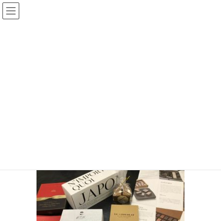
コ
ナ
ン
ビ
テ
ゲ
ン
ー
手相王子のブログ
ツ
シ
へ
ョ
ス
ン
HOME
手相王子のブログ
チョコ食べまくりの会！開催レポート！！
キ
に
51773038_2119343854797638_1662753531599257600_n
ッ
移
プ
動
2019年2月10日
/ 最終更新日時 :
2019年2月10日
keita
51773038_2119343854797638_1662
753531599257600_n