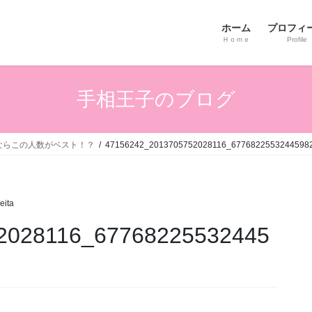
ホーム
プロフィ
Ｈｏｍｅ
Profile
手相王子のブログ
ならこの人数がベスト！？
47156242_2013705752028116_6776822553244598
eita
2028116_67768225532445