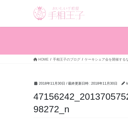
コ
ナ
ン
ビ
テ
ゲ
ン
ー
ツ
シ
へ
ョ
ス
ン
キ
に
ッ
移
HOME
手相王子のブログ
ケーキシェア会を開催する
プ
動
2018年11月30日
/ 最終更新日時 :
2018年11月30日
k
47156242_201370575
98272_n