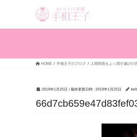
コ
ナ
ン
ビ
テ
ゲ
ン
ー
ツ
シ
へ
ョ
ス
ン
キ
に
ッ
移
HOME
手相王子のブログ
人間関係をぶっ壊す滅びの
プ
動
2019年1月25日
/ 最終更新日時 :
2019年1月25日
kei
66d7cb659e47d83fef0