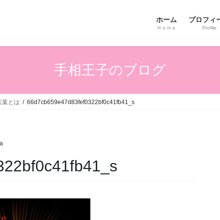
ホーム
プロフィ
Ｈｏｍｅ
Profile
手相王子のブログ
言葉とは
66d7cb659e47d83fef0322bf0c41fb41_s
ta
322bf0c41fb41_s