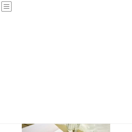
コ
ナ
ン
ビ
テ
ゲ
ン
ー
手相王子のブログ
ツ
シ
へ
ョ
ス
ン
HOME
手相王子のブログ
僕が毎年大晦日に必ずやっていること
キ
に
25d19d228a9e5567a35be00d874b9a1e_s
ッ
移
プ
動
2018年12月30日
/ 最終更新日時 :
2018年12月30日
keita
25d19d228a9e5567a35be00d874b9
a1e_s