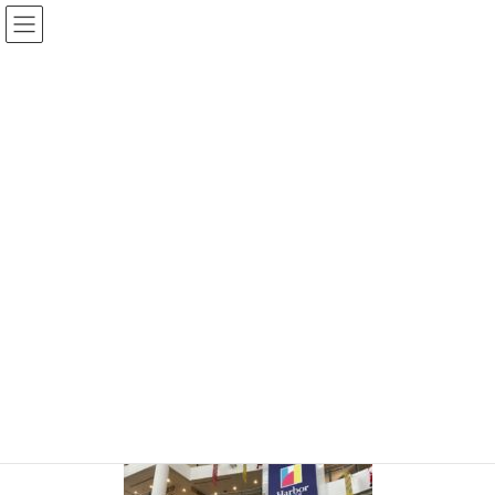
コ
ナ
ン
ビ
テ
ゲ
ン
ー
手相王子のブログ
ツ
シ
へ
ョ
ス
ン
HOME
手相王子のブログ
来年の年間シートはえらいパワーアップするよ！
キ
に
46074271_1987058294692862_3216550554717126656_n
ッ
移
プ
動
2018年11月15日
/ 最終更新日時 :
2018年11月15日
keita
46074271_1987058294692862_321
6550554717126656_n