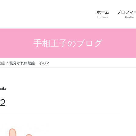
ホーム
プロフィ
Ｈｏｍｅ
Profile
手相王子のブログ
脳線
枝分かれ頭脳線 その２
eita
２