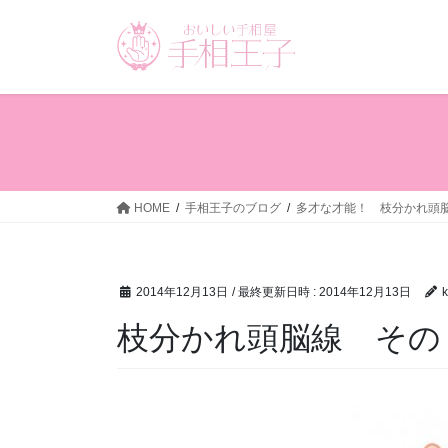
コ
ナ
ン
ビ
テ
ゲ
ン
ー
ツ
シ
へ
ョ
ス
ン
キ
に
ッ
移
HOME
手相王子のブログ
多才な才能！ 枝分かれ頭
プ
動
2014年12月13日
/ 最終更新日時 :
2014年12月13日
k
枝分かれ頭脳線 その