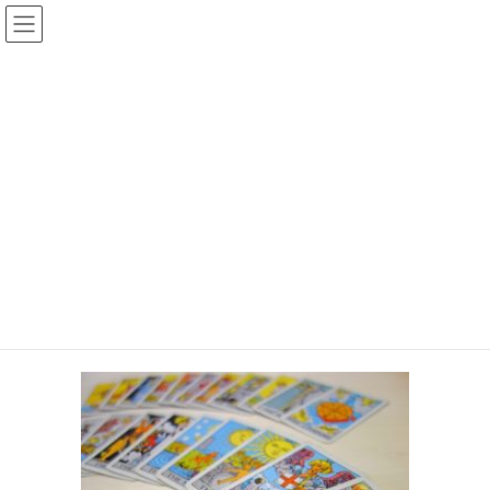
コ
ナ
ン
ビ
テ
ゲ
ン
ー
手相王子のブログ
ツ
シ
へ
ョ
ス
ン
HOME
手相王子のブログ
占いで悪い未来なんて見たくない！！？
キ
に
f3e747503c2615dc907926a04e1abc2b_s
ッ
移
プ
動
2019年7月21日
/ 最終更新日時 :
2019年7月21日
keita
f3e747503c2615dc907926a04e1abc
2b_s