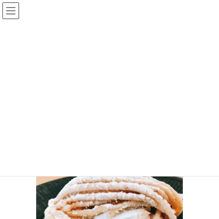
コ
ナ
ン
ビ
テ
ゲ
ン
ー
手相王子のブログ
ツ
シ
へ
ョ
ス
ン
HOME
手相王子のブログ
キ
に
現時点で僕の中の一番美味しいと思うモンブランはコレ！
ッ
移
43626205_1939197979478894_1491468311689428992_n
プ
動
2018年10月10日
/ 最終更新日時 :
2018年10月10日
keita
43626205_1939197979478894_149
1468311689428992_n