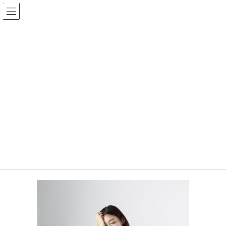
コ
ナ
ン
ビ
テ
ゲ
ン
ー
手相王子のブログ
ツ
シ
へ
ョ
ス
ン
HOME
手相王子のブログ
キ
に
体調が悪い時に占いを受けるのはオススメしません
ッ
移
4c27dbc156f9bfa0d3e25b47093bc705_s
プ
動
2019年2月28日
/ 最終更新日時 :
2019年2月28日
keita
4c27dbc156f9bfa0d3e25b47093bc70
5_s