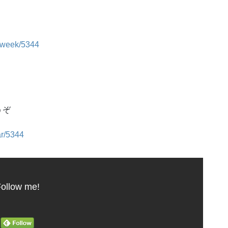
m_week/5344
うぞ
ar/5344
ollow me!