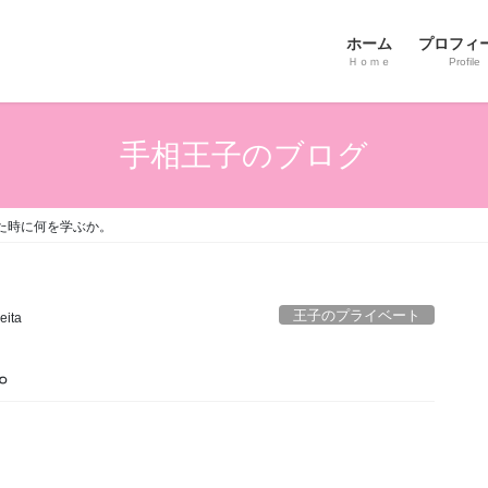
ホーム
プロフィ
Ｈｏｍｅ
Profile
手相王子のブログ
た時に何を学ぶか。
王子のプライベート
eita
。