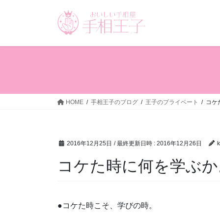
コ
ナ
ン
ビ
テ
ゲ
ン
ー
ツ
シ
へ
ョ
ス
ン
キ
に
ッ
移
HOME
手相王子のブログ
王子のプライベート
コケ
プ
動
2016年12月25日
/ 最終更新日時 :
2016年12月26日
k
コケた時に何を学ぶか
●コケた時こそ、学びの時。