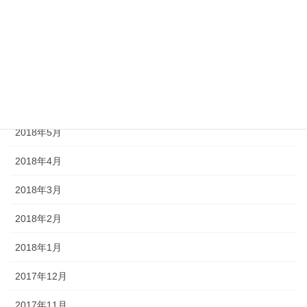
2018年9月
2018年8月
2018年7月
2018年6月
2018年5月
2018年4月
2018年3月
2018年2月
2018年1月
2017年12月
2017年11月