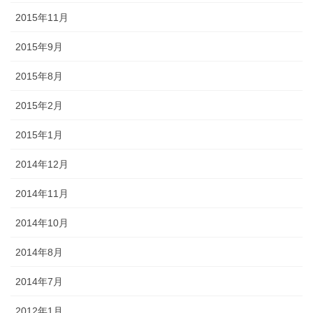
2015年11月
2015年9月
2015年8月
2015年2月
2015年1月
2014年12月
2014年11月
2014年10月
2014年8月
2014年7月
2012年1月