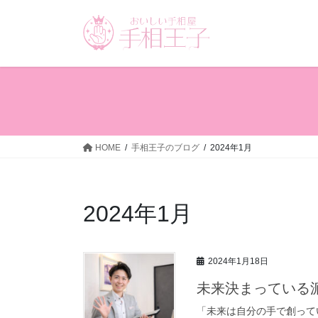
コ
ナ
ン
ビ
テ
ゲ
ン
ー
ツ
シ
へ
ョ
ス
ン
キ
に
ッ
移
HOME
手相王子のブログ
2024年1月
プ
動
2024年1月
2024年1月18日
未来決まっている
「未来は自分の手で創って