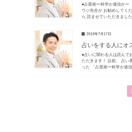
●占星術ー科学か迷信かー 
ウジ先生が お勧めしてくだ
ら 読ませていただきましたが
2019年7月17日
占いをする人にオ
●占いに関わる人は読んで
ただきます！ 以前、 占い
った 「占星術ー科学か迷信か
投
稿
の
ペ
ー