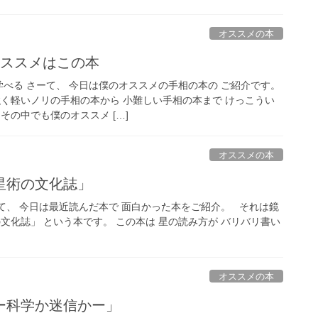
オススメの本
オススメはこの本
学べる さーて、 今日は僕のオススメの手相の本の ご紹介です。
強く軽いノリの手相の本から 小難しい手相の本まで けっこうい
その中でも僕のオススメ […]
オススメの本
星術の文化誌」
て、 今日は最近読んだ本で 面白かった本をご紹介。 それは鏡
文化誌」 という本です。 この本は 星の読み方が バリバリ書い
オススメの本
ー科学か迷信かー」