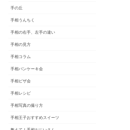
手の丘
手相うんちく
手相の右手、左手の違い
手相の見方
手相コラム
手相パンケーキ会
手相ピザ会
手相レシピ
手相写真の撮り方
手相王子おすすめスイーツ
教えて！手相おじいさん