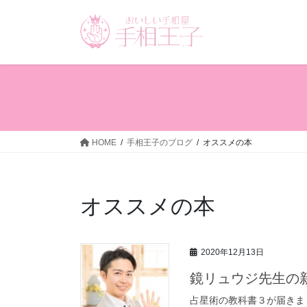
コ
ナ
ン
ビ
テ
ゲ
ン
ー
ツ
シ
へ
ョ
ス
ン
キ
に
ッ
移
HOME
手相王子のブログ
オススメの本
プ
動
オススメの本
2020年12月13日
鏡リュウジ先生の
占星術の教科書３が届きま