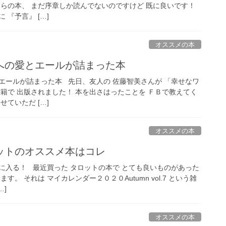
ちらの本、 まだ序章しか読んでないのですけど 既に良いです！
『予言』 […]
オススメの本
への愛とエールが詰まった本
エールが詰まった本 先日、友人の 佐藤智美さんが 「幸せなワ
籍で 出版されました！ 本を出さはったことを ＦＢで教えてく
ていただ […]
オススメの本
ットのオススメ本はコレ
に入る！ 最近買った タロットの本で とても良いものがあった
す。 それは マイカレンダー２０２０Autumn vol.7 という雑
…]
オススメの本