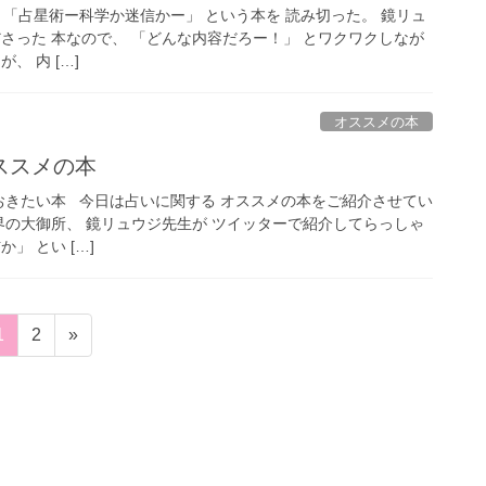
「占星術ー科学か迷信かー」 という本を 読み切った。 鏡リュ
さった 本なので、 「どんな内容だろー！」 とワクワクしなが
、 内 […]
オススメの本
ススメの本
おきたい本 今日は占いに関する オススメの本をご紹介させてい
界の大御所、 鏡リュウジ先生が ツイッターで紹介してらっしゃ
」 とい […]
固
固
1
2
»
定
定
ペ
ペ
ー
ー
ジ
ジ