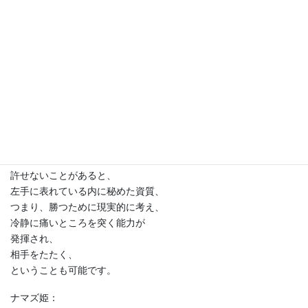
ルール違反、
社会的に反することなどですね。
このあたりに触れると、
攻撃的な感情が高まります。
そして・・・。
ナマズ姫：
手相王子、
その先、聞くの怖いかも・・。
手相王子：
許せないことがあると、
左手に表れている内に秘めた資質、
つまり、勝つために現実的に考え、
冷静に痛いところを突く能力が
発揮され、
相手をたたく、
ということも可能です。
ナマズ姫：