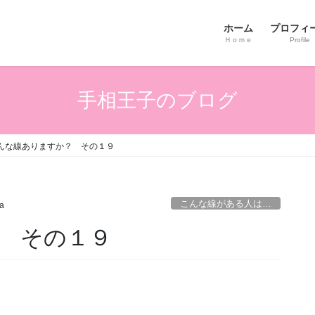
ホーム
プロフィ
Ｈｏｍｅ
Profile
手相王子のブログ
んな線ありますか？ その１９
こんな線がある人は…
ta
 その１９