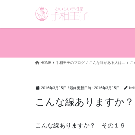
コ
ナ
ン
ビ
テ
ゲ
ン
ー
ツ
シ
へ
ョ
ス
ン
キ
に
ッ
移
HOME
手相王子のブログ
こんな線がある人は…
こ
プ
動
2016年3月15日
/ 最終更新日時 :
2016年3月15日
kei
こんな線ありますか？
こんな線ありますか？ その１９