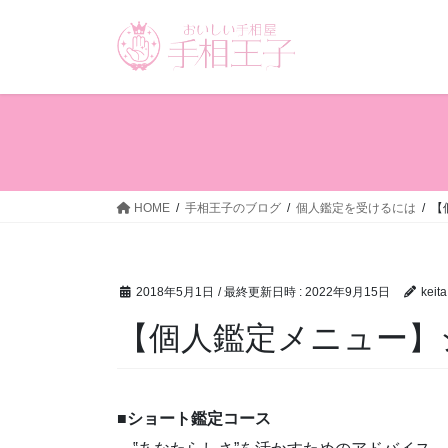
コ
ナ
ン
ビ
テ
ゲ
ン
ー
ツ
シ
へ
ョ
ス
ン
キ
に
ッ
移
HOME
手相王子のブログ
個人鑑定を受けるには
【
プ
動
2018年5月1日
/ 最終更新日時 :
2022年9月15日
keita
【個人鑑定メニュー】
■ショート鑑定コース