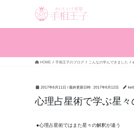
コ
ナ
ン
ビ
テ
ゲ
ン
ー
ツ
シ
へ
ョ
ス
ン
キ
に
ッ
移
HOME
手相王子のブログ
こんなの学んできました
プ
動
2017年6月11日
/ 最終更新日時 :
2017年6月12日
kei
心理占星術で学ぶ星々
●心理占星術ではまた星々の解釈が違う