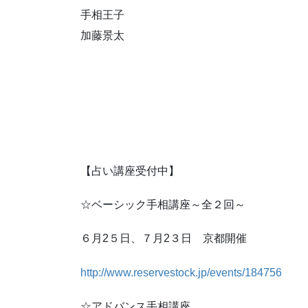
手相王子
加藤景太
【占い講座受付中】
☆ベーシック手相講座～全２回～
６月2５日、７月2３日 京都開催
http://www.reservestock.jp/events/184756
☆アドバンス手相講座