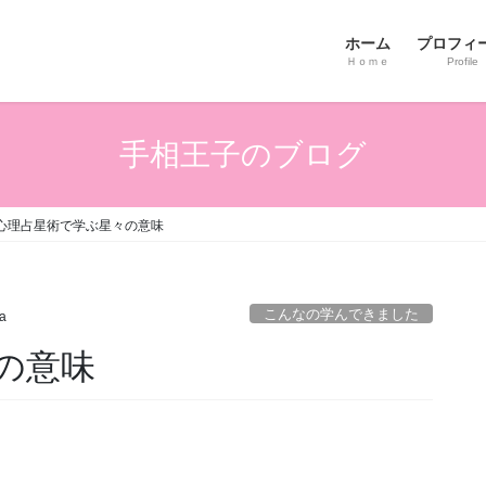
ホーム
プロフィ
Ｈｏｍｅ
Profile
手相王子のブログ
心理占星術で学ぶ星々の意味
こんなの学んできました
ta
の意味