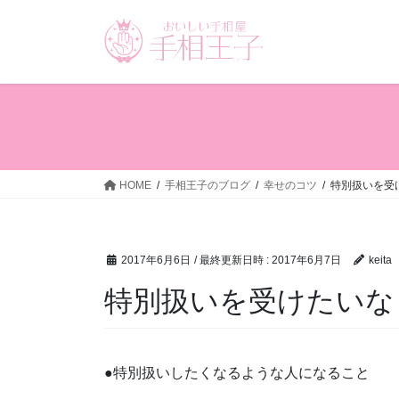
コ
ナ
ン
ビ
テ
ゲ
ン
ー
ツ
シ
へ
ョ
ス
ン
キ
に
ッ
移
HOME
手相王子のブログ
幸せのコツ
特別扱いを受
プ
動
2017年6月6日
/ 最終更新日時 :
2017年6月7日
keita
特別扱いを受けたいな
●特別扱いしたくなるような人になること