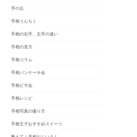
手の丘
手相うんちく
手相の右手、左手の違い
手相の見方
手相コラム
手相パンケーキ会
手相ピザ会
手相レシピ
手相写真の撮り方
手相王子おすすめスイーツ
教えて！手相おじいさん