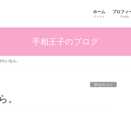
ホーム
プロフィ
Ｈｏｍｅ
Profile
手相王子のブログ
けたいなら。
幸せのコツ
ら。