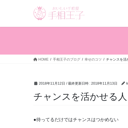
コ
ナ
ン
ビ
テ
ゲ
ン
ー
ツ
シ
へ
ョ
ス
ン
キ
に
ッ
移
HOME
手相王子のブログ
幸せのコツ
チャンスを活
プ
動
2018年11月12日
/ 最終更新日時 :
2018年11月13日
k
チャンスを活かせる人
●待ってるだけではチャンスはつかめない