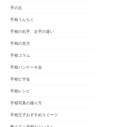
手の丘
手相うんちく
手相の右手、左手の違い
手相の見方
手相コラム
手相パンケーキ会
手相ピザ会
手相レシピ
手相写真の撮り方
手相王子おすすめスイーツ
教えて！手相おじいさん