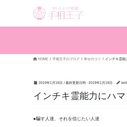
コ
ナ
ン
ビ
テ
ゲ
ン
ー
ツ
シ
へ
ョ
ス
ン
キ
に
ッ
移
HOME
手相王子のブログ
幸せのコツ
インチキ霊能
プ
動
2019年1月18日
/ 最終更新日時 :
2019年1月19日
kei
インチキ霊能力にハマ
●騙す人達、それを信じたい人達