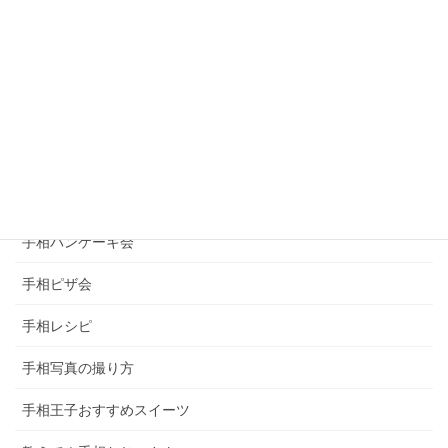
手の丘
手相うんちく
手相の右手、左手の違い
手相の見方
手相コラム
手相パンケーキ会
手相ピザ会
手相レシピ
手相写真の撮り方
手相王子おすすめスイーツ