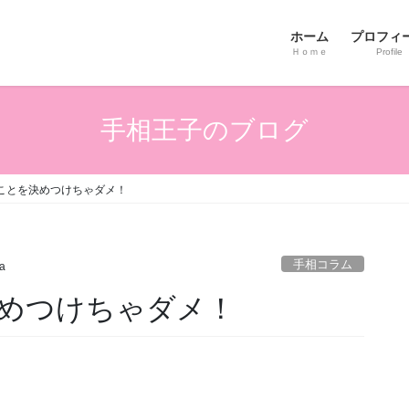
ホーム
プロフィ
Ｈｏｍｅ
Profile
手相王子のブログ
ことを決めつけちゃダメ！
手相コラム
ta
めつけちゃダメ！