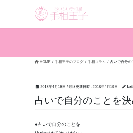
コ
ナ
ン
ビ
テ
ゲ
ン
ー
ツ
シ
へ
ョ
ス
ン
キ
に
ッ
移
HOME
手相王子のブログ
手相コラム
占いで自分の
プ
動
2018年4月19日
/ 最終更新日時 :
2018年4月19日
kei
占いで自分のことを決
●占いで自分のことを