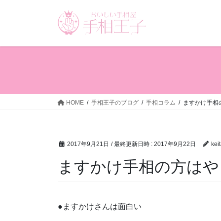
コ
ナ
ン
ビ
テ
ゲ
ン
ー
ツ
シ
へ
ョ
ス
ン
キ
に
ッ
移
HOME
手相王子のブログ
手相コラム
ますかけ手相
プ
動
2017年9月21日
/ 最終更新日時 :
2017年9月22日
kei
ますかけ手相の方はや
●ますかけさんは面白い