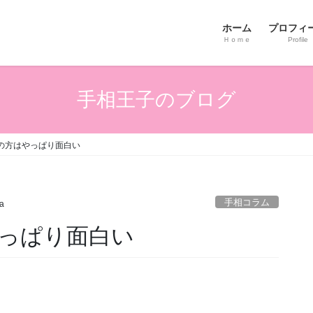
ホーム
プロフィ
Ｈｏｍｅ
Profile
手相王子のブログ
の方はやっぱり面白い
手相コラム
ta
っぱり面白い