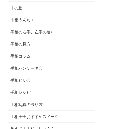
手の丘
手相うんちく
手相の右手、左手の違い
手相の見方
手相コラム
手相パンケーキ会
手相ピザ会
手相レシピ
手相写真の撮り方
手相王子おすすめスイーツ
教えて！手相おじいさん