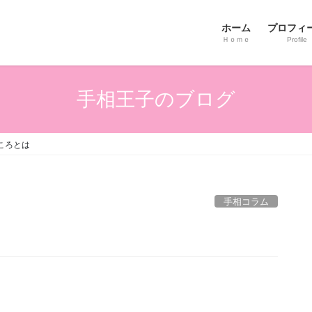
ホーム
プロフィ
Ｈｏｍｅ
Profile
手相王子のブログ
ころとは
手相コラム