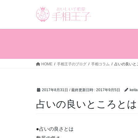
コ
ナ
ン
ビ
テ
ゲ
ン
ー
ツ
シ
へ
ョ
ス
ン
キ
に
ッ
移
HOME
手相王子のブログ
手相コラム
占いの良いと
プ
動
2017年8月31日
/ 最終更新日時 :
2017年9月5日
keita
占いの良いところとは
●占いの良さとは