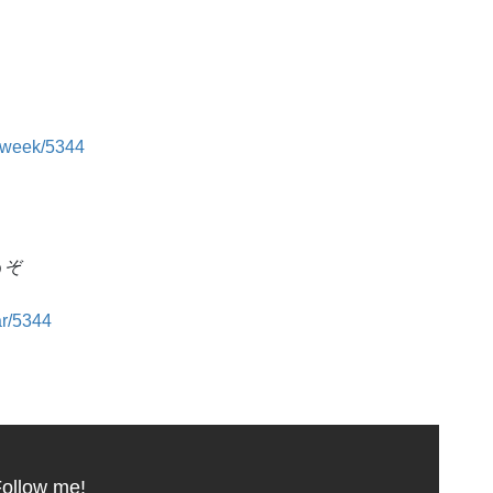
m_week/5344
うぞ
ar/5344
ollow me!