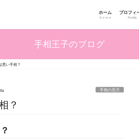
ホーム
プロフィ
Ｈｏｍｅ
Profile
手相王子のブログ
は悪い手相？
手相の見方
ita
相？
相？