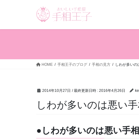
コ
ナ
ン
ビ
テ
ゲ
ン
ー
ツ
シ
へ
ョ
ス
ン
キ
に
ッ
移
HOME
手相王子のブログ
手相の見方
しわが多いの
プ
動
2014年10月27日
/ 最終更新日時 :
2016年4月26日
ke
しわが多いのは悪い手
●しわが多いのは悪い手