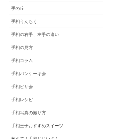
手の丘
手相うんちく
手相の右手、左手の違い
手相の見方
手相コラム
手相パンケーキ会
手相ピザ会
手相レシピ
手相写真の撮り方
手相王子おすすめスイーツ
教えて！手相おじいさん