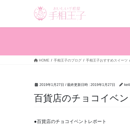
コ
ナ
ン
ビ
テ
ゲ
ン
ー
ツ
シ
へ
ョ
ス
ン
キ
に
ッ
移
HOME
手相王子のブログ
手相王子おすすめスイーツ
プ
動
2019年1月27日
/ 最終更新日時 :
2019年1月27日
kei
百貨店のチョコイベン
●百貨店のチョコイベントレポート