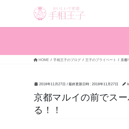
コ
ナ
ン
ビ
テ
ゲ
ン
ー
ツ
シ
へ
ョ
ス
ン
キ
に
ッ
移
HOME
手相王子のブログ
王子のプライベート
京都
プ
動
2018年11月27日
/ 最終更新日時 :
2018年11月27日
k
京都マルイの前でスー
る！！