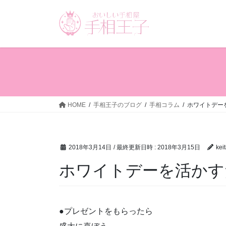
コ
ナ
ン
ビ
テ
ゲ
ン
ー
ツ
シ
へ
ョ
ス
ン
キ
に
ッ
移
HOME
手相王子のブログ
手相コラム
ホワイトデー
プ
動
2018年3月14日
/ 最終更新日時 :
2018年3月15日
kei
ホワイトデーを活かす
●プレゼントをもらったら