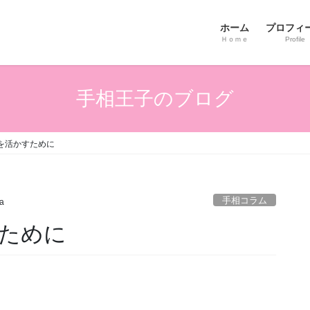
ホーム
プロフィ
Ｈｏｍｅ
Profile
手相王子のブログ
を活かすために
手相コラム
ta
ために